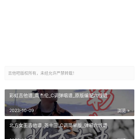
吉他吧版权所有，未经允许严禁转载！
彩虹吉他谱_周杰伦_C调弹唱谱_原版编配六线谱
2023-10-09
浏览 »
北方女王吉他谱_尧十三_C调简单版_弹唱六线谱