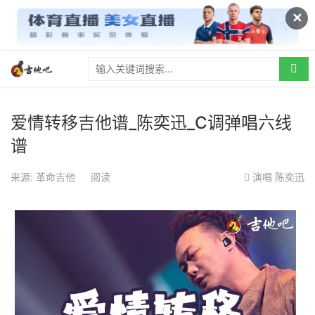
✕
爱情转移吉他谱_陈奕迅_C调弹唱六线
谱
来源: 革命吉他
阅读
演唱
陈奕迅