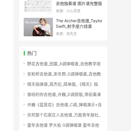
吉他独奏谱 图片谱完整版
来源：小心灵感
The Archer吉他谱_Taylor
Swift_射手座六线谱
来源：吴先生
热门
野花吉他谱_田震_A调弹唱谱_吉他教学视
安和桥吉他谱_宋冬野_G调弹唱谱_吉他教
晴天指弹谱_周杰伦_简单版_《晴天》指
曾经的你吉他谱_许巍_D调原版_带前奏演
许巍《蓝莲花》吉他谱_C调_弹唱演示+吉
杀死那个石家庄人吉他谱_万能青年旅社_
童年吉他谱 罗大佑 G调弹唱谱 童年吉他