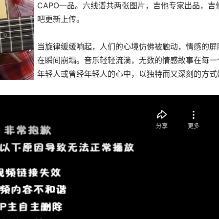
CAPO一品。六线谱共两张图片，吉他专家出品，吉
吧更新上传。
当旋律缓缓响起，人们的心境仿佛被触动，情感的屏
在瞬间崩塌。音乐轻轻流淌，无数的情感故事在每一
年轻人或曾经年轻人的心中，以独特而又深刻的方式