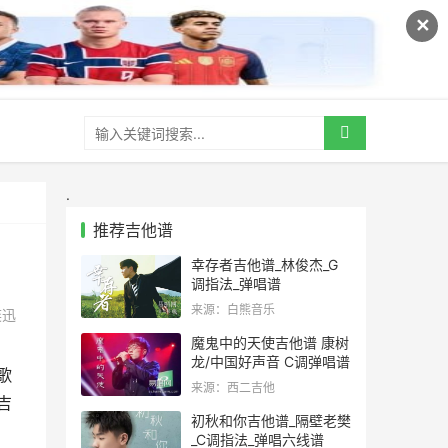
✕
.
推荐吉他谱
幸存者吉他谱_林俊杰_G
调指法_弹唱谱
来源：白熊音乐
奕迅
魔鬼中的天使吉他谱 康树
龙/中国好声音 C调弹唱谱
歌
来源：西二吉他
吉
初秋和你吉他谱_隔壁老樊
_C调指法_弹唱六线谱