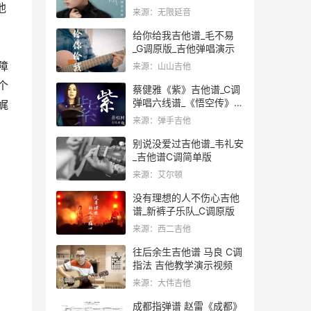
他
来源：无限延音
给你给我吉他谱_毛不易
_G调原版_吉他弹唱演示
障
来源：山山吉他
个
蔡健雅《紫》吉他谱_C调
弹唱六线谱_《悟空传》片
娓
中版
来源：弹手吉他
别说没爱过吉他谱_韦礼安
_吉他谱C调简单版
来源：艾尔顿
没有理想的人不伤心吉他
谱_新裤子乐队_C调原版
来源：西二吉他
往后余生吉他谱 马良 C调
指法 吉他教学演示视频
来源：大伟吉他
成都指弹谱 赵雷《成都》