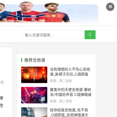
✕
.
推荐吉他谱
没有理想的人不伤心吉他
谱_新裤子乐队_C调原版
来源：西二吉他
杰伦
魔鬼中的天使吉他谱 康树
龙/中国好声音 C调弹唱谱
弹
来源：西二吉他
他
给你给我吉他谱_毛不易
_G调原版_吉他弹唱演示