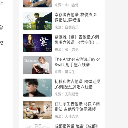
上
来源：山山吉他
幸存者吉他谱_林俊杰_G
调指法_弹唱谱
总
来源：白熊音乐
蔡健雅《紫》吉他谱_C调
弹唱六线谱_《悟空传》片
整
中版
来源：弹手吉他
The Archer吉他谱_Taylor
Swift_射手座六线谱
来源：吴先生
初秋和你吉他谱_隔壁老樊
_C调指法_弹唱六线谱
来源：无限延音
往后余生吉他谱 马良 C调
指法 吉他教学演示视频
来源：大伟吉他
成都指弹谱 赵雷《成都》