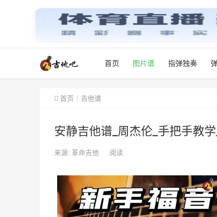
首页
图片谱
指弹独奏
首页
吉他谱
安静吉他谱_周杰伦_手把手教学
来源: 革命吉他
阅读