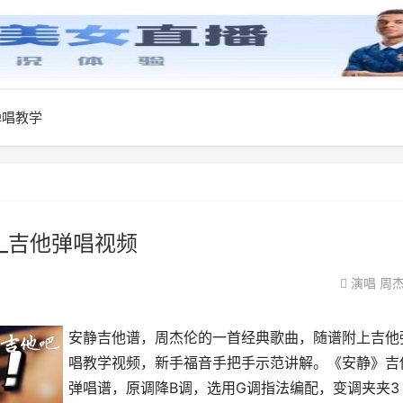
弹唱教学
_吉他弹唱视频
演唱
周
安静吉他谱，周杰伦的一首经典歌曲，随谱附上吉他
唱教学视频，新手福音手把手示范讲解。《安静》吉
弹唱谱，原调降B调，选用G调指法编配，变调夹夹3