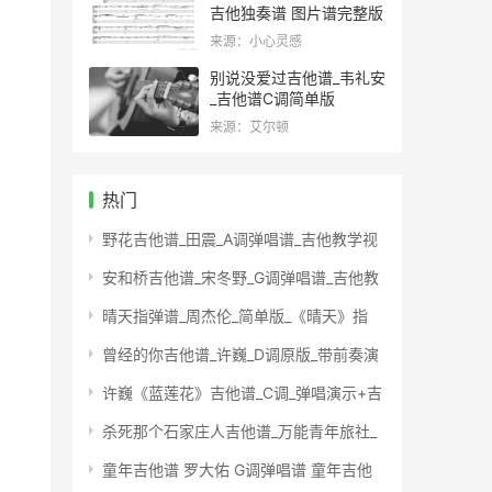
吉他独奏谱 图片谱完整版
来源：小心灵感
别说没爱过吉他谱_韦礼安
_吉他谱C调简单版
来源：艾尔顿
热门
野花吉他谱_田震_A调弹唱谱_吉他教学视
安和桥吉他谱_宋冬野_G调弹唱谱_吉他教
晴天指弹谱_周杰伦_简单版_《晴天》指
曾经的你吉他谱_许巍_D调原版_带前奏演
许巍《蓝莲花》吉他谱_C调_弹唱演示+吉
杀死那个石家庄人吉他谱_万能青年旅社_
童年吉他谱 罗大佑 G调弹唱谱 童年吉他