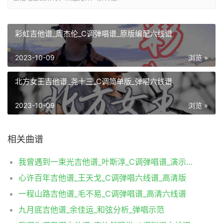
彩虹吉他谱_周杰伦_C调弹唱谱_原版编配六线谱
2023-10-09
浏览 »
北方女王吉他谱_尧十三_C调简单版_弹唱六线谱
2023-10-09
浏览 »
相关曲谱
我曾遇到一束光吉他谱_叶斯淳_C调弹唱谱_演示视频
心许百年吉他谱_王天戈_C调弹唱六线谱_高清版
一程山路吉他谱_毛不易_C调弹唱谱_高清六线谱
九月底吉他谱_余佳运_和弦分析_弹唱示范