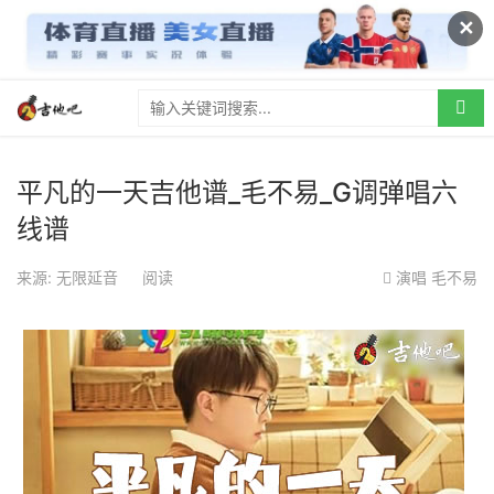
✕
平凡的一天吉他谱_毛不易_G调弹唱六
线谱
来源: 无限延音
阅读
演唱
毛不易