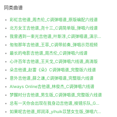
同类曲谱
彩虹吉他谱_周杰伦_C调弹唱谱_原版编配六线谱
北方女王吉他谱_尧十三_C调简单版_弹唱六线谱
我曾遇到一束光吉他谱_叶斯淳_C调弹唱谱_演示视频
匆匆那年吉他谱_王菲_C调带前奏_弹唱示范视频
最长的电影吉他谱_周杰伦_C调弹唱六线谱
心许百年吉他谱_王天戈_C调弹唱六线谱_高清版
朵吉他谱_赵雷《朵》C调弹唱谱_完整版六线谱
意外吉他谱_薛之谦_C调弹唱谱_完整版六线谱
Always Online吉他谱_林俊杰_C调弹唱六线谱
梦醒时分吉他谱_男生版_C调弹唱谱_完整版六线谱
总有一天你会出现在我身边吉他谱_棱镜乐队_G调弹唱六线谱
如果呢吉他谱_郑润泽_yihuik苡慧女生版_弹唱六线谱