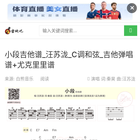
✕
小段吉他谱_汪苏泷_C调和弦_吉他弹唱
谱+尤克里里谱
来源: 白熊音乐
阅读
演唱
词:秦昊 曲:汪苏泷