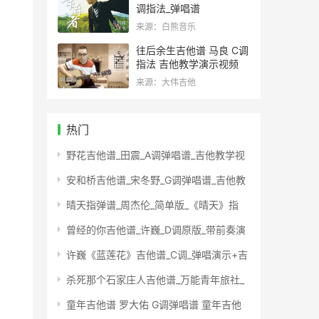
调指法_弹唱谱
来源：白熊音乐
往后余生吉他谱 马良 C调
指法 吉他教学演示视频
来源：大伟吉他
热门
野花吉他谱_田震_A调弹唱谱_吉他教学视
安和桥吉他谱_宋冬野_G调弹唱谱_吉他教
晴天指弹谱_周杰伦_简单版_《晴天》指
曾经的你吉他谱_许巍_D调原版_带前奏演
许巍《蓝莲花》吉他谱_C调_弹唱演示+吉
杀死那个石家庄人吉他谱_万能青年旅社_
童年吉他谱 罗大佑 G调弹唱谱 童年吉他