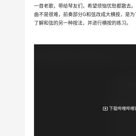
一首老歌，带给琴友们，希望烦恼忧愁都散去。
曲不是很难，前奏部分G和弦改成大横按，是为
了解和弦的另一种按法，并进行横按的练习。