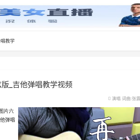
弹唱教学
弦版_吉他弹唱教学视频
演唱
词曲:张
图片六
他弹唱