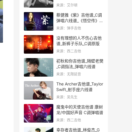
来源：艾尔顿
蔡健雅《紫》吉他谱_C调
弹唱六线谱_《悟空传》片
中版
来源：弹手吉他
没有理想的人不伤心吉他
谱_新裤子乐队_C调原版
来源：西二吉他
初秋和你吉他谱_隔壁老樊
_C调指法_弹唱六线谱
来源：无限延音
The Archer吉他谱_Taylor
Swift_射手座六线谱
来源：吴先生
魔鬼中的天使吉他谱 康树
龙/中国好声音 C调弹唱谱
来源：西二吉他
幸存者吉他谱_林俊杰_G