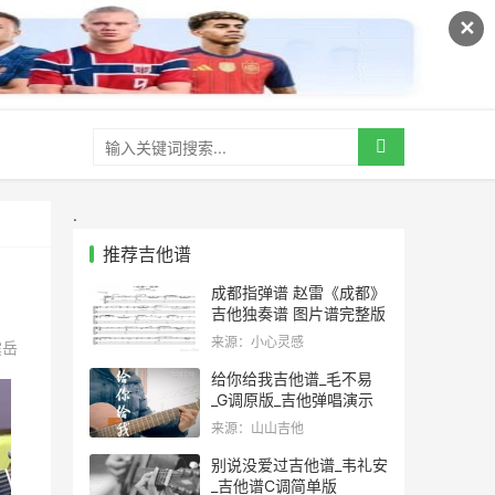
✕
.
推荐吉他谱
成都指弹谱 赵雷《成都》
吉他独奏谱 图片谱完整版
来源：小心灵感
震岳
给你给我吉他谱_毛不易
_G调原版_吉他弹唱演示
来源：山山吉他
别说没爱过吉他谱_韦礼安
_吉他谱C调简单版