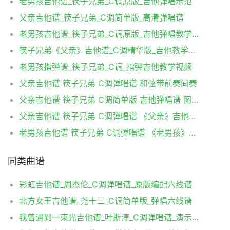
老男孩吉他谱_筷子兄弟_C调原版_吉他弹唱示范
父亲吉他谱_筷子兄弟_C调简单版_高清弹唱谱
老男孩吉他谱_筷子兄弟_C调原版_吉他弹唱教学视频
筷子兄弟《父亲》吉他谱_C调精华版_吉他教学视频
老男孩指弹谱_筷子兄弟_C调_指弹吉他教学视频
父亲吉他谱 筷子兄弟 C调弹唱谱 和弦带前奏间奏
父亲吉他谱 筷子兄弟 C调简单版 吉他弹唱谱 图片谱
父亲吉他谱 筷子兄弟 C调弹唱谱 《父亲》吉他教学视频
老男孩吉他谱 筷子兄弟 C调弹唱谱 《老男孩》吉他教学视频
同类曲谱
彩虹吉他谱_周杰伦_C调弹唱谱_原版编配六线谱
北方女王吉他谱_尧十三_C调简单版_弹唱六线谱
我曾遇到一束光吉他谱_叶斯淳_C调弹唱谱_演示视频